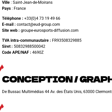
Ville
: Saint-Jean-de-Moirans
Pays
: France
Téléphone :
+33(0)4 73 19 49 66
E-mail :
contact@eud-group.com
Site web :
groupe-eurosports-diffusion.com
TVA intra-communautaire :
FR93508329885
Siret :
50832988500042
Code APE/NAF :
4690Z
CONCEPTION / GRAP
De Bussac Multimédias 44 Av. des États Unis, 63000 Clermont