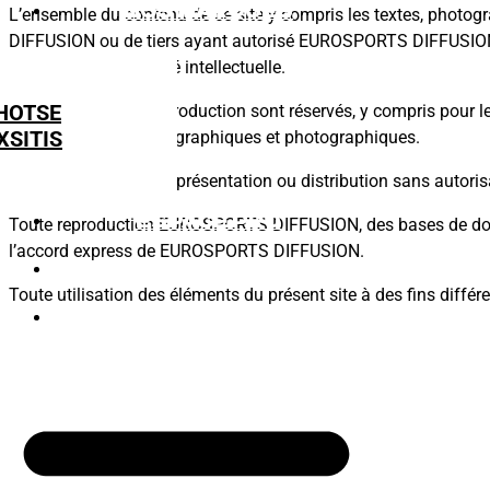
NOS MARQUES
L’ensemble du contenu de ce site y compris les textes, photo
DIFFUSION ou de tiers ayant autorisé EUROSPORTS DIFFUSION à les
d’auteur et la propriété intellectuelle.
HOTSE
Tous les droits de reproduction sont réservés, y compris pour 
XSITIS
représentations iconographiques et photographiques.
Toute reproduction, représentation ou distribution sans autorisa
ESPACE PRO
Toute reproduction EUROSPORTS DIFFUSION, des bases de données
l’accord express de EUROSPORTS DIFFUSION.
NOUS REJOINDRE
Toute utilisation des éléments du présent site à des fins différ
NOUS CONTACTER