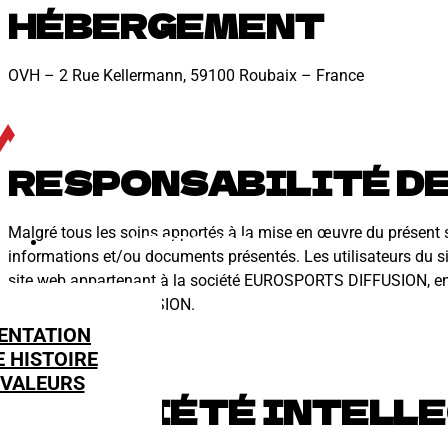
HÉBERGEMENT
OVH – 2 Rue Kellermann, 59100 Roubaix – France
RESPONSABILITÉ DE
Malgré tous les soins apportés à la mise en œuvre du présent s
LE GROUPE
informations et/ou documents présentés. Les utilisateurs du sit
site web appartenant à la société EUROSPORTS DIFFUSION, en dir
EUROSPORTS DIFFUSION.
ENTATION
 HISTOIRE
 VALEURS
PROPRIÉTÉ INTELL