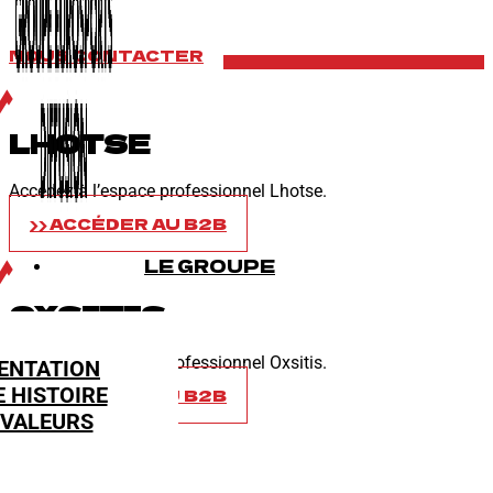
NOUS CONTACTER
LHOTSE
Accédez à l’espace professionnel Lhotse.
ACCÉDER AU B2B
LE GROUPE
OXSITIS
Accédez à l’espace professionnel Oxsitis.
ENTATION
 HISTOIRE
ACCÉDER AU B2B
 VALEURS